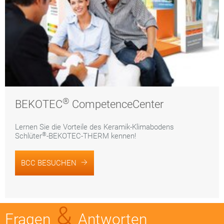
®
BEKOTEC
CompetenceCenter
Lernen Sie die Vorteile des Keramik-Klimabodens
®
Schlüter
-BEKOTEC-THERM kennen!
BCC BESUCHEN
&
Fragen
Antworten