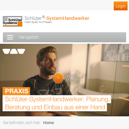
Login
®
Schlüter
-SystemHandwerker
Mehr Spaß mit Fliesen
Navigation
Video
starten
Sie befinden sich hier:
Home