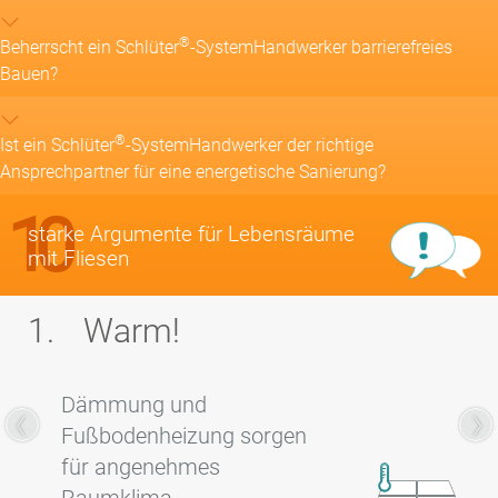
®
Beherrscht ein Schlüter
-SystemHandwerker barrierefreies
Bauen?
®
Ist ein Schlüter
-SystemHandwerker der richtige
Ansprechpartner für eine energetische Sanierung?
10
starke Argumente für Lebensräume
mit Fliesen
1.
Warm!
2.
Dämmung und
Fußbodenheizung sorgen
für angenehmes